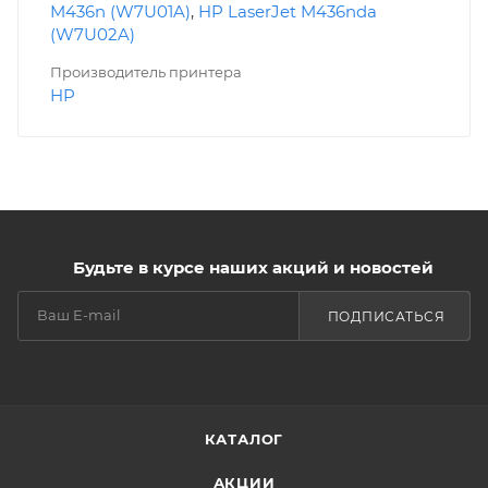
M436n (W7U01A)
,
HP LaserJet M436nda
(W7U02A)
Производитель принтера
HP
Будьте в курсе наших акций и новостей
ПОДПИСАТЬСЯ
КАТАЛОГ
АКЦИИ