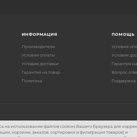
ИНФОРМАЦИЯ
ПОМОЩЬ
Производители
Условия оп
Условия оплаты
Условия дос
Условия доставки
Гарантия на
Гарантия на товар
Вопрос-отв
Политика
Поддержка
лов
есь на использование файлов cookies Вашего браузера для корре
ции, корзины, заказов, сортировки и фильтрации товаров) и