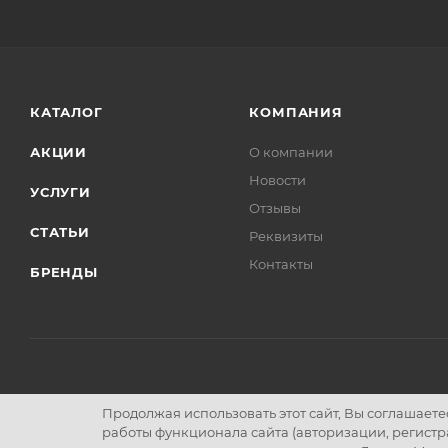
КАТАЛОГ
КОМПАНИЯ
АКЦИИ
О компании
Новости
УСЛУГИ
Отзывы
СТАТЬИ
Реквизиты
Контакты
БРЕНДЫ
2026 © Интернет-магазин картриджей и расходных материа
Продолжая использовать этот сайт, Вы соглашает
работы функционала сайта (авторизации, регистра