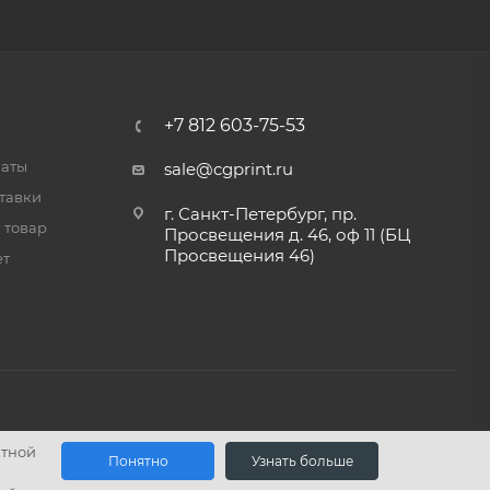
+7 812 603-75-53
латы
sale@cgprint.ru
тавки
г. Санкт-Петербург, пр.
 товар
Просвещения д. 46, оф 11 (БЦ
Просвещения 46)
ет
ктной
Понятно
Узнать больше