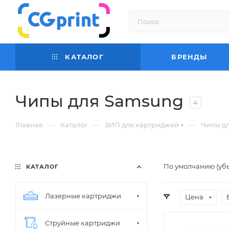
КАТАЛОГ
БРЕНДЫ
Чипы для Samsung
4
—
—
—
Главная
Каталог
ЗИП для картриджей
Чипы д
По умолчанию (уб
КАТАЛОГ
Лазерные картриджи
Цена
Струйные картриджи
Цвет