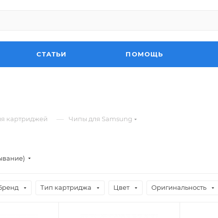
СТАТЬИ
ПОМОЩЬ
—
ля картриджей
Чипы для Samsung
ывание)
Бренд
Тип картриджа
Цвет
Оригинальность
Цвет
Цвет