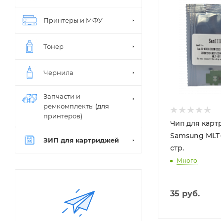
Черный
Принтеры и МФУ
Ресурс, стр.
1800
Тонер
Совместимые
устройства
Samsung ML-
Чернила
2020
,
Samsun
SL-M2020W
,
Запчасти и
Samsung SL-
ремкомплекты (для
M2022
,
Samsu
принтеров)
SL-M2070
,
Чип для кар
Samsung Xpre
Samsung MLT-D
ЗИП для картриджей
SL-M2070FW
,
стр.
Samsung Xpre
Много
SL-M2070W
,
Samsung Xpre
SL-M2020W
,
35
руб.
Samsung Xpre
SL-M2022W
,
Samsung Xpre