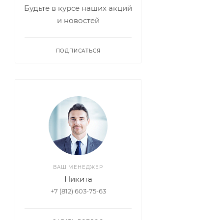
SL-M2070F
,
Будьте в курсе наших акций
Samsung Xpre
и новостей
SL-M2026
,
Samsung Xpre
SL-M2026W
,
ПОДПИСАТЬСЯ
Samsung Xpre
SL-M2020
ВАШ МЕНЕДЖЕР
Никита
+7 (812) 603-75-63