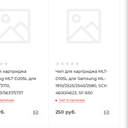
й
Черный
я картриджа
Чип для картриджа MLT-
g MLT-D205L для
D105L для Samsung ML-
3710,
1910/2525/2540/2580, SCX-
3/5637/5737
4600/4623, SF-650
 наличии
Нет в наличии
б.
250
руб.