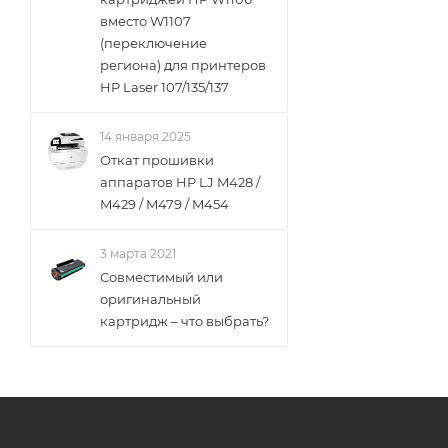
вместо W1107
(переключение
региона) для принтеров
HP Laser 107/135/137
14 января 2025
Откат прошивки
аппаратов HP LJ M428 /
M429 / M479 / M454
3 марта 2021
Совместимый или
оригинальный
картридж – что выбрать?