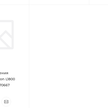
Enterprise 600
M603dn
,
HP
LaserJet
Enterprise 600
M603n
,
HP
LaserJet
Enterprise 600
M603xh
ления
on L1800
70667