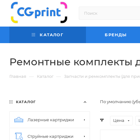
КАТАЛОГ
БРЕНДЫ
Ремонтные комплекты 
—
—
Главная
Каталог
Запчасти и ремкомплекты (для при
По умолчанию (уб
КАТАЛОГ
Лазерные картриджи
Цена
Струйные картриджи
Цвет