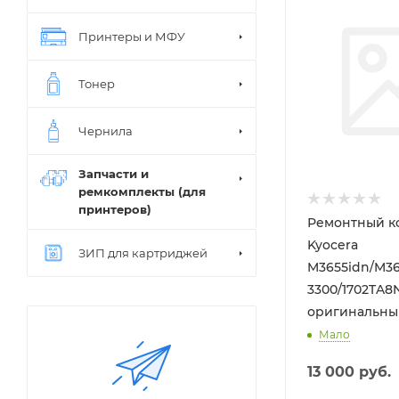
Черный
Принтеры и МФУ
Тонер
Чернила
Запчасти и
ремкомплекты (для
принтеров)
Ремонтный к
Kyocera
ЗИП для картриджей
M3655idn/M36
3300/1702TA8NL
оригинальны
Мало
13 000
руб.