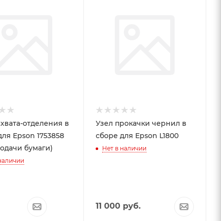
й
Черный
ахвата-отделения в
Узел прокачки чернил в
для Epson 1753858
сборе для Epson L1800
подачи бумаги)
Нет в наличии
 наличии
11 000
руб.