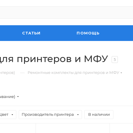
СТАТЬИ
ПОМОЩЬ
для принтеров и МФУ
5
—
нтеров)
Ремонтные комплекты для принтеров и МФУ
ывание)
Цвет
Производитель принтера
В наличии
Совместимые
Цвет