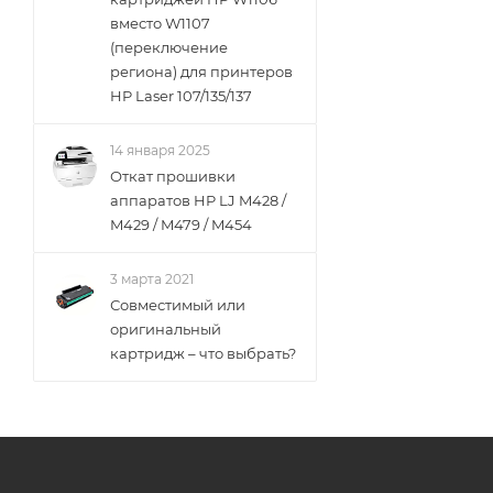
вместо W1107
(переключение
региона) для принтеров
HP Laser 107/135/137
14 января 2025
Откат прошивки
аппаратов HP LJ M428 /
M429 / M479 / M454
3 марта 2021
Совместимый или
оригинальный
картридж – что выбрать?