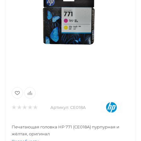
Артикул:
CE018A
Печатающая головка HP 771 (CE018A) пурпурная и
жёлтая, оригинал